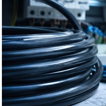
Schließen
Darstellung
Hell / Dunkel wechseln
🌙
☀️
Start
Kabelquerschnitt-Rechner