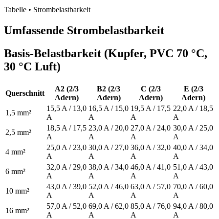
Tabelle • Strombelastbarkeit
Umfassende Strombelastbarkeit
Basis-Belastbarkeit (Kupfer, PVC 70 °C,
30 °C Luft)
A2 (2/3
B2 (2/3
C (2/3
E (2/3
Querschnitt
Adern)
Adern)
Adern)
Adern)
15,5 A / 13,0
16,5 A / 15,0
19,5 A / 17,5
22,0 A / 18,5
1,5 mm²
A
A
A
A
18,5 A / 17,5
23,0 A / 20,0
27,0 A / 24,0
30,0 A / 25,0
2,5 mm²
A
A
A
A
25,0 A / 23,0
30,0 A / 27,0
36,0 A / 32,0
40,0 A / 34,0
4 mm²
A
A
A
A
32,0 A / 29,0
38,0 A / 34,0
46,0 A / 41,0
51,0 A / 43,0
6 mm²
A
A
A
A
43,0 A / 39,0
52,0 A / 46,0
63,0 A / 57,0
70,0 A / 60,0
10 mm²
A
A
A
A
57,0 A / 52,0
69,0 A / 62,0
85,0 A / 76,0
94,0 A / 80,0
16 mm²
A
A
A
A