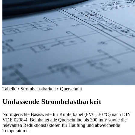
Aluminium-Rechner
Watt berechnen
Strom berechnen
Strombelastbarkeit
Photovoltaik-Rechner
Rechner im Fokus
Kabelquerschnitt, Strom, Leistung, Spannung und Tabellen schnell
auswählen.
Alle Rechner ansehen →
🇩🇪
Deutsch
🇬🇧
🇵🇹
🇪🇸
🇫🇷
🇵🇱
Tabelle • Strombelastbarkeit • Querschnitt
Umfassende Strombelastbarkeit
Normgerechte Basiswerte für Kupferkabel (PVC, 30 °C) nach DIN
VDE 0298-4. Beinhaltet alle Querschnitte bis 300 mm² sowie die
relevanten Reduktionsfaktoren für Häufung und abweichende
Temperaturen.