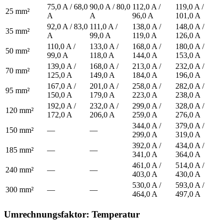
75,0 A / 68,0
90,0 A / 80,0
112,0 A /
119,0 A /
25 mm²
A
A
96,0 A
101,0 A
92,0 A / 83,0
111,0 A /
138,0 A /
148,0 A /
35 mm²
A
99,0 A
119,0 A
126,0 A
110,0 A /
133,0 A /
168,0 A /
180,0 A /
50 mm²
99,0 A
118,0 A
144,0 A
153,0 A
139,0 A /
168,0 A /
213,0 A /
232,0 A /
70 mm²
125,0 A
149,0 A
184,0 A
196,0 A
167,0 A /
201,0 A /
258,0 A /
282,0 A /
95 mm²
150,0 A
179,0 A
223,0 A
238,0 A
192,0 A /
232,0 A /
299,0 A /
328,0 A /
120 mm²
172,0 A
206,0 A
259,0 A
276,0 A
344,0 A /
379,0 A /
150 mm²
—
—
299,0 A
319,0 A
392,0 A /
434,0 A /
185 mm²
—
—
341,0 A
364,0 A
461,0 A /
514,0 A /
240 mm²
—
—
403,0 A
430,0 A
530,0 A /
593,0 A /
300 mm²
—
—
464,0 A
497,0 A
Umrechnungsfaktor: Temperatur