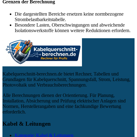
Grenzen der Berechnung
Die dargestellten Bereiche ersetzen keine normbezogene
Strombelastbarkeitstabelle.
Besondere Lasten, Oberschwingungen und abweichende
Isolationswerkstoffe können weitere Reduktionen erfordern.
Kabelquerschnitt-berechnen.de bietet Rechner, Tabellen und
Grundlagen für Kabelquerschnitt, Spannungsfall, Strom, Leistung,
Photovoltaik und Verbrauchsberechnungen.
Alle Berechnungen dienen der Orientierung. Für Planung,
Installation, Absicherung und Prüfung elektrischer Anlagen sind
Normen, Herstellerangaben und eine fachkundige Bewertung
erforderlich.
Kabel & Leitungen
Kategorie: Kabel & Leitungen