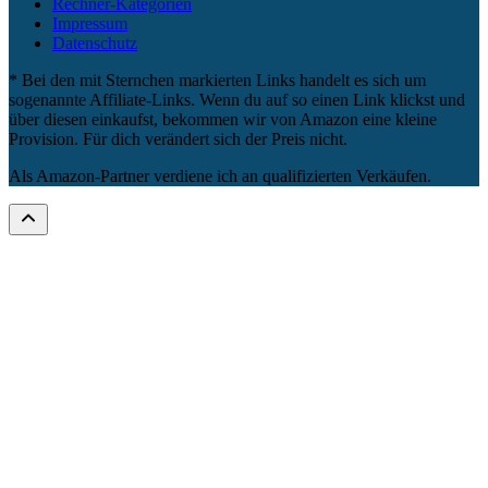
Rechner-Kategorien
Impressum
Datenschutz
* Bei den mit Sternchen markierten Links handelt es sich um
sogenannte Affiliate-Links. Wenn du auf so einen Link klickst und
über diesen einkaufst, bekommen wir von Amazon eine kleine
Provision. Für dich verändert sich der Preis nicht.
Als Amazon-Partner verdiene ich an qualifizierten Verkäufen.