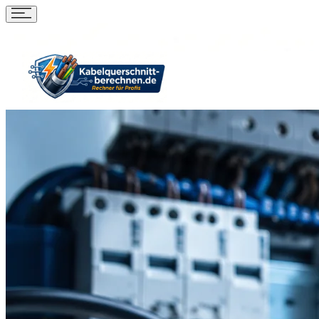
Start
Rechner
▾
Kabel & Leitungen
Strom, Spannung & Leistung
Photovoltaik
Stromkosten & Verbrauch
Tabellen &
Grundlagen
Kabelquerschnitt
Strom
Watt
Photovoltaik
🇩🇪
Deutsch
▾
🇬🇧
🇵🇹
🇪🇸
🇫🇷
🇵🇱