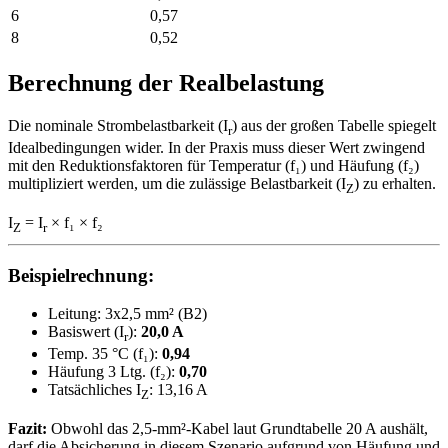
6
0,57
8
0,52
Berechnung der Realbelastung
Die nominale Strombelastbarkeit (I
) aus der großen Tabelle spiegelt
r
Idealbedingungen wider. In der Praxis muss dieser Wert zwingend
mit den Reduktionsfaktoren für Temperatur (f₁) und Häufung (f₂)
multipliziert werden, um die zulässige Belastbarkeit (I
) zu erhalten.
Z
I
= I
× f₁ × f₂
Z
r
Beispielrechnung:
Leitung: 3x2,5 mm² (B2)
Basiswert (I
):
20,0 A
r
Temp. 35 °C (f₁):
0,94
Häufung 3 Ltg. (f₂):
0,70
Tatsächliches I
:
13,16 A
Z
Fazit:
Obwohl das 2,5-mm²-Kabel laut Grundtabelle 20 A aushält,
darf die Absicherung in diesem Szenario aufgrund von Häufung und