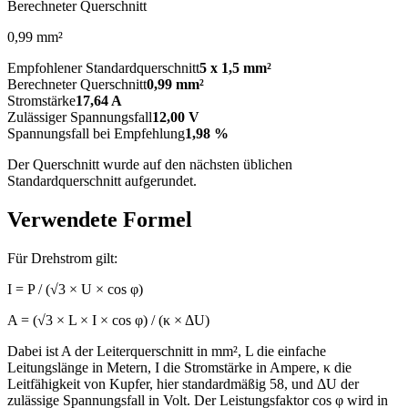
Berechneter Querschnitt
0,99 mm²
Empfohlener Standardquerschnitt
5 x 1,5 mm²
Berechneter Querschnitt
0,99 mm²
Stromstärke
17,64 A
Zulässiger Spannungsfall
12,00 V
Spannungsfall bei Empfehlung
1,98 %
Der Querschnitt wurde auf den nächsten üblichen
Standardquerschnitt aufgerundet.
Verwendete Formel
Für Drehstrom gilt:
I = P / (√3 × U × cos φ)
A = (√3 × L × I × cos φ) / (κ × ΔU)
Dabei ist A der Leiterquerschnitt in mm², L die einfache
Leitungslänge in Metern, I die Stromstärke in Ampere, κ die
Leitfähigkeit von Kupfer, hier standardmäßig 58, und ΔU der
zulässige Spannungsfall in Volt. Der Leistungsfaktor cos φ wird in