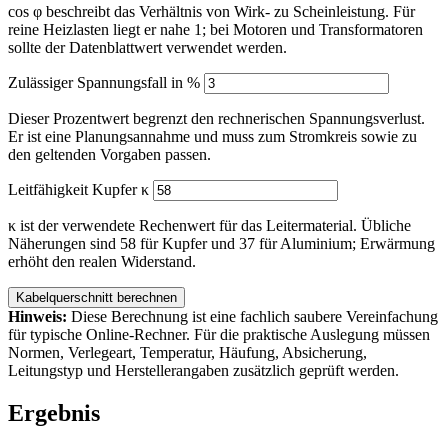
cos φ beschreibt das Verhältnis von Wirk- zu Scheinleistung. Für
Aluminium-Rechner
reine Heizlasten liegt er nahe 1; bei Motoren und Transformatoren
Watt berechnen
sollte der Datenblattwert verwendet werden.
Strom berechnen
Strombelastbarkeit
Zulässiger Spannungsfall in %
Photovoltaik-Rechner
Dieser Prozentwert begrenzt den rechnerischen Spannungsverlust.
Rechner im Fokus
Er ist eine Planungsannahme und muss zum Stromkreis sowie zu
den geltenden Vorgaben passen.
Kabelquerschnitt, Strom, Leistung, Spannung und Tabellen schnell
auswählen.
Leitfähigkeit Kupfer κ
Alle Rechner ansehen →
κ ist der verwendete Rechenwert für das Leitermaterial. Übliche
Näherungen sind 58 für Kupfer und 37 für Aluminium; Erwärmung
erhöht den realen Widerstand.
🇩🇪
Deutsch
🇬🇧
🇵🇹
🇪🇸
🇫🇷
🇵🇱
Kabelquerschnitt berechnen
Hinweis:
Diese Berechnung ist eine fachlich saubere Vereinfachung
für typische Online-Rechner. Für die praktische Auslegung müssen
Normen, Verlegeart, Temperatur, Häufung, Absicherung,
Leitungstyp und Herstellerangaben zusätzlich geprüft werden.
Ergebnis