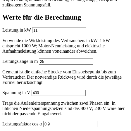
zulässigem Spannungsfall.
Werte für die Berechnung
Leistung in kW
Verwende die Wirkleistung des Verbrauchers in kW. 1 kW
entspricht 1000 W; Motor-Nennleistung und elektrische
Aufnahmeleistung können voneinander abweichen.
Leitungslänge in m
Gemeint ist die einfache Strecke vom Einspeisepunkt bis zum
Verbraucher. Der notwendige Rückweg wird durch die jeweilige
Formel berücksichtigt.
Spannung in V
Schließen
Darstellung
Trage die Außenleiterspannung zwischen zwei Phasen ein. In
Hell / Dunkel wechseln
üblichen Niederspannungsnetzen sind das 400 V; 230 V wäre hier
🌙
☀️
nicht der passende Eingabewert.
Leistungsfaktor cos φ
Start
Kabelquerschnitt-Rechner