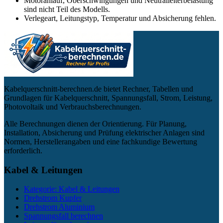
Motoranlauf, Oberschwingungen und Neutralleiterbelastung
sind nicht Teil des Modells.
Verlegeart, Leitungstyp, Temperatur und Absicherung fehlen.
Kabelquerschnitt-berechnen.de bietet Rechner, Tabellen und
Grundlagen für Kabelquerschnitt, Spannungsfall, Strom, Leistung,
Photovoltaik und Verbrauchsberechnungen.
Alle Berechnungen dienen der Orientierung. Für Planung,
Installation, Absicherung und Prüfung elektrischer Anlagen sind
Normen, Herstellerangaben und eine fachkundige Bewertung
erforderlich.
Kabel & Leitungen
Kategorie: Kabel & Leitungen
Drehstrom Kupfer
Drehstrom Aluminium
Spannungsfall berechnen