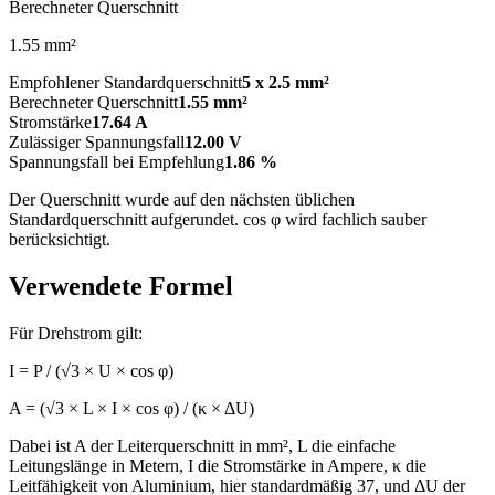
Berechneter Querschnitt
1.55 mm²
Empfohlener Standardquerschnitt
5 x 2.5 mm²
Berechneter Querschnitt
1.55 mm²
Stromstärke
17.64 A
Zulässiger Spannungsfall
12.00 V
Spannungsfall bei Empfehlung
1.86 %
Der Querschnitt wurde auf den nächsten üblichen
Standardquerschnitt aufgerundet. cos φ wird fachlich sauber
berücksichtigt.
Verwendete Formel
Für Drehstrom gilt:
I = P / (√3 × U × cos φ)
A = (√3 × L × I × cos φ) / (κ × ΔU)
Dabei ist A der Leiterquerschnitt in mm², L die einfache
Leitungslänge in Metern, I die Stromstärke in Ampere, κ die
Leitfähigkeit von Aluminium, hier standardmäßig 37, und ΔU der