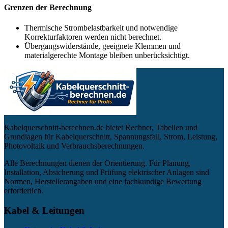
Grenzen der Berechnung
Thermische Strombelastbarkeit und notwendige
Korrekturfaktoren werden nicht berechnet.
Übergangswiderstände, geeignete Klemmen und
materialgerechte Montage bleiben unberücksichtigt.
Kabelquerschnitt-berechnen.de bietet Rechner, Tabellen und
Grundlagen für Kabelquerschnitt, Spannungsfall, Strom, Leistung,
Photovoltaik und Verbrauchsberechnungen.
Alle Berechnungen dienen der Orientierung. Für Planung,
Installation, Absicherung und Prüfung elektrischer Anlagen sind
Normen, Herstellerangaben und eine fachkundige Bewertung
erforderlich.
Kabel & Leitungen