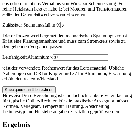
cos φ beschreibt das Verhältnis von Wirk- zu Scheinleistung. Für
Aluminium-Rechner
reine Heizlasten liegt er nahe 1; bei Motoren und Transformatoren
Watt berechnen
sollte der Datenblattwert verwendet werden.
Strom berechnen
Strombelastbarkeit
Zulässiger Spannungsfall in %
Photovoltaik-Rechner
Dieser Prozentwert begrenzt den rechnerischen Spannungsverlust.
Rechner im Fokus
Er ist eine Planungsannahme und muss zum Stromkreis sowie zu
den geltenden Vorgaben passen.
Kabelquerschnitt, Strom, Leistung, Spannung und Tabellen schnell
auswählen.
Leitfähigkeit Aluminium κ
Alle Rechner ansehen →
κ ist der verwendete Rechenwert für das Leitermaterial. Übliche
Näherungen sind 58 für Kupfer und 37 für Aluminium; Erwärmung
erhöht den realen Widerstand.
🇩🇪
Deutsch
🇬🇧
🇵🇹
🇪🇸
🇫🇷
🇵🇱
Kabelquerschnitt berechnen
Hinweis:
Diese Berechnung ist eine fachlich saubere Vereinfachung
für typische Online-Rechner. Für die praktische Auslegung müssen
Normen, Verlegeart, Temperatur, Häufung, Absicherung,
Leitungstyp und Herstellerangaben zusätzlich geprüft werden.
Ergebnis