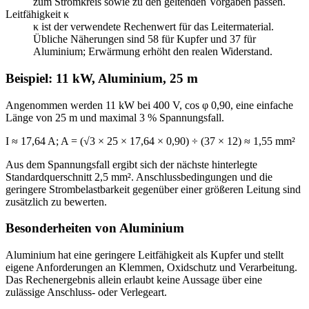
zum Stromkreis sowie zu den geltenden Vorgaben passen.
Leitfähigkeit κ
κ ist der verwendete Rechenwert für das Leitermaterial.
Übliche Näherungen sind 58 für Kupfer und 37 für
Aluminium; Erwärmung erhöht den realen Widerstand.
Beispiel: 11 kW, Aluminium, 25 m
Angenommen werden 11 kW bei 400 V, cos φ 0,90, eine einfache
Länge von 25 m und maximal 3 % Spannungsfall.
I ≈ 17,64 A; A = (√3 × 25 × 17,64 × 0,90) ÷ (37 × 12) ≈ 1,55 mm²
Aus dem Spannungsfall ergibt sich der nächste hinterlegte
Standardquerschnitt 2,5 mm². Anschlussbedingungen und die
geringere Strombelastbarkeit gegenüber einer größeren Leitung sind
zusätzlich zu bewerten.
Besonderheiten von Aluminium
Aluminium hat eine geringere Leitfähigkeit als Kupfer und stellt
eigene Anforderungen an Klemmen, Oxidschutz und Verarbeitung.
Das Rechenergebnis allein erlaubt keine Aussage über eine
zulässige Anschluss- oder Verlegeart.