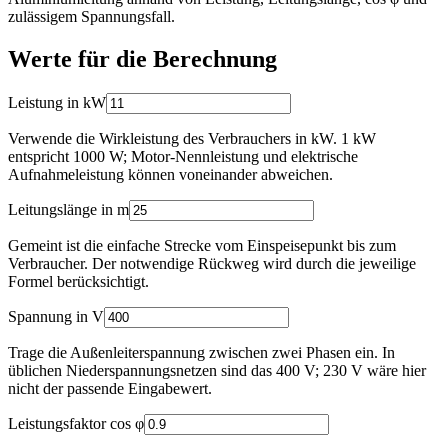
zulässigem Spannungsfall.
Werte für die Berechnung
Leistung in kW
Verwende die Wirkleistung des Verbrauchers in kW. 1 kW
entspricht 1000 W; Motor-Nennleistung und elektrische
Aufnahmeleistung können voneinander abweichen.
Leitungslänge in m
Gemeint ist die einfache Strecke vom Einspeisepunkt bis zum
Verbraucher. Der notwendige Rückweg wird durch die jeweilige
Formel berücksichtigt.
Spannung in V
Schließen
Darstellung
Trage die Außenleiterspannung zwischen zwei Phasen ein. In
Hell / Dunkel wechseln
üblichen Niederspannungsnetzen sind das 400 V; 230 V wäre hier
🌙
☀️
nicht der passende Eingabewert.
Leistungsfaktor cos φ
Start
Kabelquerschnitt-Rechner